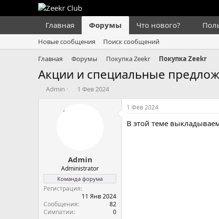
Главная
Форумы
Что нового?
Пол
Новые сообщения
Поиск сообщений
Главная
Форумы
Покупка Zeekr
Покупка Zeekr
Акции и специальные предлож
А
Д
Admin
1 Фев 2024
в
а
т
т
1 Фев 2024
о
а
В этой теме выкладывае
р
н
т
а
е
ч
м
а
Admin
ы
л
а
Administrator
Команда форума
Регистрация
11 Янв 2024
Сообщения
82
Симпатии
0