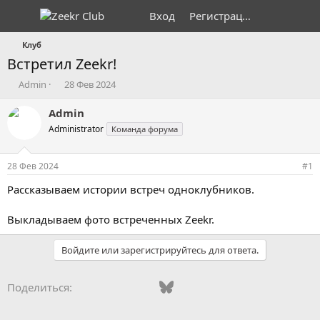
Вход
Регистрация
Клуб
Встретил Zeekr!
А
Д
Admin
28 Фев 2024
в
а
т
т
Admin
о
а
Administrator
Команда форума
р
н
т
а
е
ч
28 Фев 2024
#1
м
а
ы
л
Рассказываем истории встреч одноклубников.
а
Выкладываем фото встреченных Zeekr.
Войдите или зарегистрируйтесь для ответа.
Vkontakte
Odnoklassniki
Mail.ru
Bluesky
WhatsApp
Telegram
Электронная
Ссылка
Поделиться: