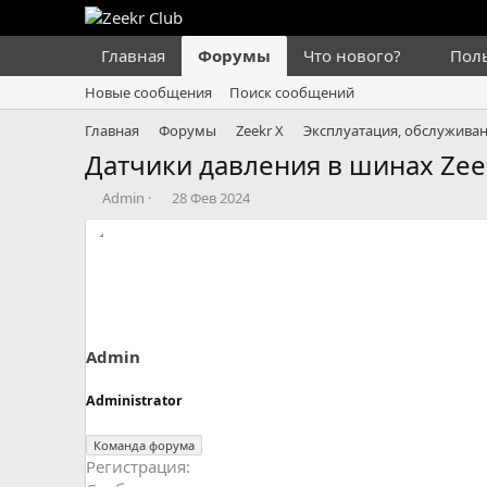
Главная
Форумы
Что нового?
Пол
Новые сообщения
Поиск сообщений
Главная
Форумы
Zeekr X
Эксплуатация, обслуживан
Датчики давления в шинах Zee
А
Д
Admin
28 Фев 2024
в
а
т
т
о
а
р
н
т
а
е
ч
м
а
ы
л
Admin
а
Administrator
Команда форума
Регистрация