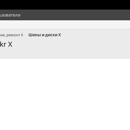
ьзователи
ие, ремонт X
Шины и диски X
kr X