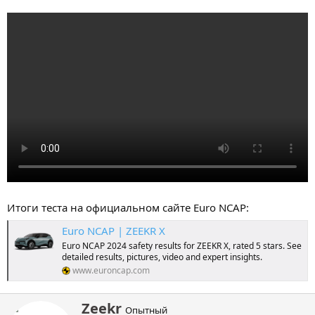
Итоги теста на официальном сайте Euro NCAP:
Euro NCAP | ZEEKR X
Euro NCAP 2024 safety results for ZEEKR X, rated 5 stars. See
detailed results, pictures, video and expert insights.
www.euroncap.com
А
Zeekr
Опытный