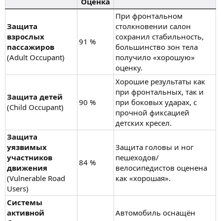
Оценка
При фронтальном
Защита
столкновении салон
взрослых
сохранил стабильность,
91 %
пассажиров
большинство зон тела
(Adult Occupant)
получило «хорошую»
оценку.
Хорошие результаты как
при фронтальных, так и
Защита детей
90 %
при боковых ударах, с
(Child Occupant)
прочной фиксацией
детских кресел.
Защита
уязвимых
Защита головы и ног
участников
пешеходов/
84 %
движения
велосипедистов оценена
(Vulnerable Road
как «хорошая».
Users)
Системы
активной
Автомобиль оснащён