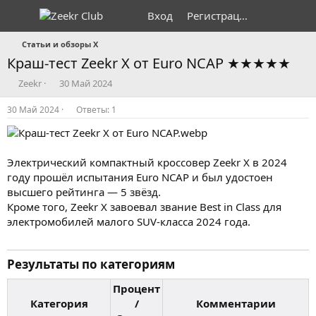
Вход
Регистрация
Статьи и обзоры X
Краш-тест Zeekr X от Euro NCAP ★★★★★
А
Д
Zeekr
30 Май 2024
в
а
т
т
30 Май 2024
Ответы: 1
о
а
р
н
т
а
е
ч
Электрический компактный кроссовер Zeekr X в 2024
м
а
году прошёл испытания Euro NCAP и был удостоен
ы
л
высшего рейтинга — 5 звёзд.
а
Кроме того, Zeekr X завоевал звание Best in Class для
электромобилей малого SUV-класса 2024 года.
Результаты по категориям​
Процент
Категория
/
Комментарии