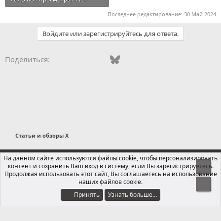
Последнее редактирование:
30 Май 2024
Войдите или зарегистрируйтесь для ответа.
Vkontakte
Odnoklassniki
Mail.ru
Bluesky
WhatsApp
Telegram
Электронная
Ссылка
Поделиться:
Статьи и обзоры X
Russian (RU)
На данном сайте используются файлы cookie, чтобы персонализировать
контент и сохранить Ваш вход в систему, если Вы зарегистрируетесь.
Свер
Обратная связь
Условия и правила
Продолжая использовать этот сайт, Вы соглашаетесь на использование
Политика конфиденциальности
Помощь
Главная
R
наших файлов cookie.
Сниз
S
S
Принять
Узнать больше…
®
Локализация от xenForo.Info