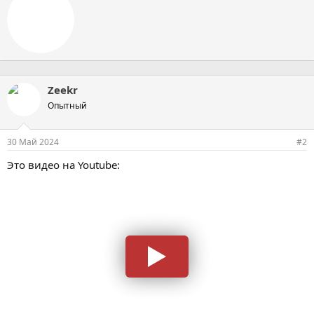
в
т
о
р
Zeekr
Опытный
30 Май 2024
#2
Это видео на Youtube: