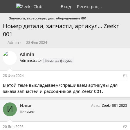
Вход
Регистрация
Запчасти, аксессуары, доп. оборудование 001
Номер детали, запчасти, артикул... Zeekr
001
А
Д
Admin
28 Фев 2024
в
а
т
т
Admin
о
а
Administrator
Команда форума
р
н
т
а
е
ч
28 Фев 2024
#1
м
а
ы
л
В этой теме выкладываем/спрашиваем артикулы для
а
заказа запчастей и расходников для Zeekr 001.
Илья
Авто
Zeekr 001 2023
И
Новичок
20 Янв 2026
#2