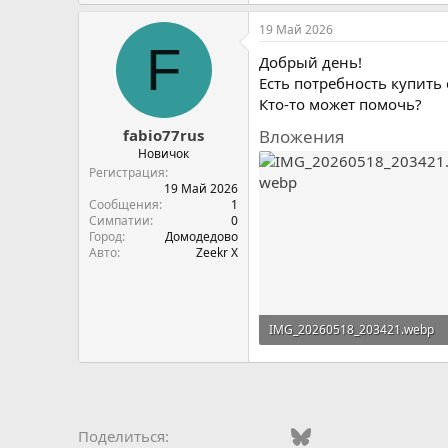
19 Май 2026
F
Добрый день!
Есть потребность купить
Кто-то может помочь?
Вложения
fabio77rus
Новичок
Регистрация
19 Май 2026
Сообщения
1
Симпатии
0
Город
Домодедово
Авто
Zeekr X
IMG_20260518_203421.webp
553,4 KB · Просмотры: 23
Vkontakte
Odnoklassniki
Mail.ru
Bluesky
WhatsApp
Telegra
Эле
Поделиться: