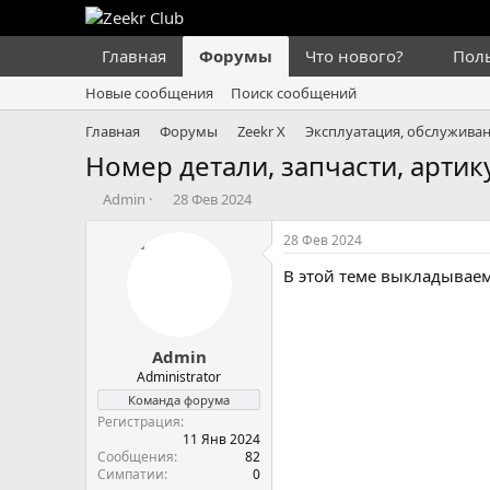
Главная
Форумы
Что нового?
Пол
Новые сообщения
Поиск сообщений
Главная
Форумы
Zeekr X
Эксплуатация, обслуживан
Номер детали, запчасти, артикул
А
Д
Admin
28 Фев 2024
в
а
т
т
28 Фев 2024
о
а
В этой теме выкладываем
р
н
т
а
е
ч
м
а
Admin
ы
л
а
Administrator
Команда форума
Регистрация
11 Янв 2024
Сообщения
82
Симпатии
0