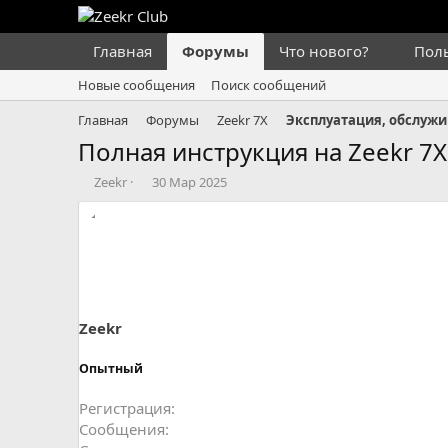
Главная
Форумы
Что нового?
Пол
Новые сообщения
Поиск сообщений
Главная
Форумы
Zeekr 7X
Эксплуатация, обслужи
Полная инструкция на Zeekr 7X
А
Д
Zeekr
30 Мар 2025
в
а
т
т
о
а
р
н
т
а
е
ч
м
а
ы
л
Zeekr
а
Опытный
Регистрация
Сообщения