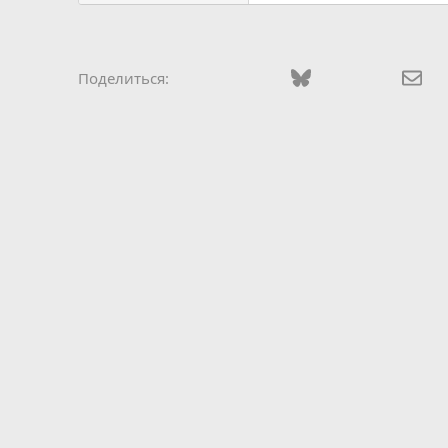
Vkontakte
Odnoklassniki
Mail.ru
Bluesky
WhatsApp
Telegra
Эле
Поделиться: