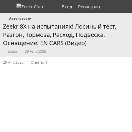
Вход
Регистрация
Автоновости
Zeekr 8X на испытаниях! Лосиный тест,
Разгон, Тормоза, Расход, Подвеска,
Оснащение! EN CARS (Видео)
А
Д
Zeekr
29 Апр 2026
в
а
т
т
29 Апр 2026
Ответы: 1
о
а
р
н
т
а
е
ч
м
а
ы
л
а