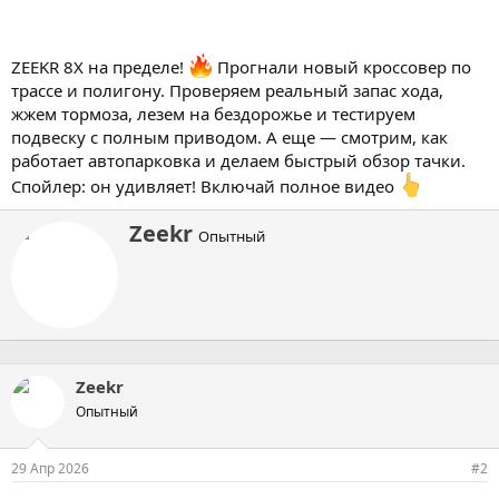
ZEEKR 8X на пределе!
Прогнали новый кроссовер по
трассе и полигону. Проверяем реальный запас хода,
жжем тормоза, лезем на бездорожье и тестируем
подвеску с полным приводом. А еще — смотрим, как
работает автопарковка и делаем быстрый обзор тачки.
Спойлер: он удивляет! Включай полное видео
А
Zeekr
Опытный
в
т
о
р
Zeekr
Опытный
29 Апр 2026
#2