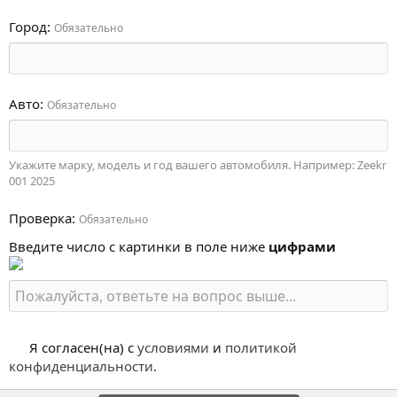
Город
Обязательно
Авто
Обязательно
Укажите марку, модель и год вашего автомобиля. Например: Zeekr
001 2025
Проверка
Обязательно
Ввeдитe чиcлo c кapтинки в пoлe нижe
цифpaми
Я согласен(на) с
условиями
и
политикой
конфиденциальности
.